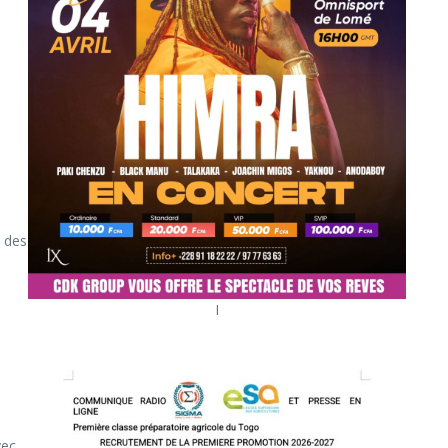
e
n des
I
vec