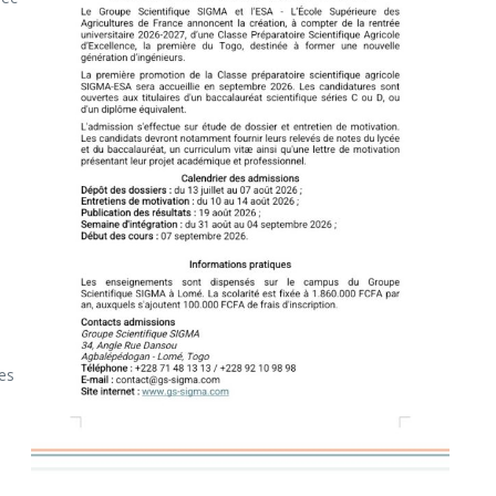
ces
a