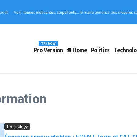
Vo4 : tenues indécentes, stupéfiants… le maire annonce des mesures strictes p
TRY NOW
Pro Version
Home
Politics
Technolo
Formation
Technology