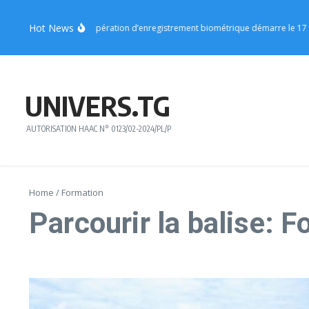
Aller au contenu
Hot News
égion Centrale : l’opération d’enregistrement biométrique démarre le 17 août
UNIVERS.TG
AUTORISATION HAAC N° 0123/02-2024/PL/P
Home
/
Formation
Parcourir la balise: 