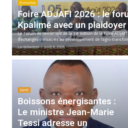
Economie
Foire ADJAFI 2026 : le fo
Kpalimé avec un plaidoyer
Le Forum de lancement de la 14ᵉ édition de la Foire ADJAFI
d’échanges consacrés au développement de l’agro-transform
La rédaction
août 6, 2026
Santé
Boissons énergisantes :
Le ministre Jean-Marie
Tessi adresse un