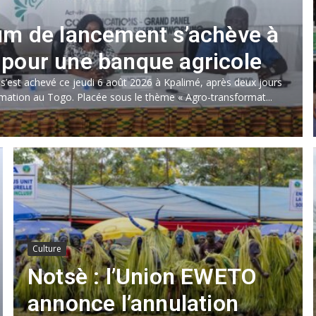
rum de lancement s’achève à
 pour une banque agricole
 s’est achevé ce jeudi 6 août 2026 à Kpalimé, après deux jours
ation au Togo. Placée sous le thème « Agro-transformat...
Culture
Notsè : l’Union EWETO
annonce l’annulation