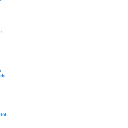
ur
n
els
dent