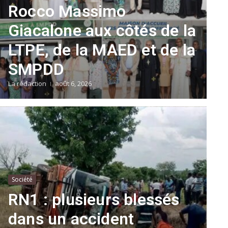
Rocco Massimo
Giacalone aux côtés de la
LTPE, de la MAED et de la
SMPDD
La rédaction
août 6, 2026
Société
RN1 : plusieurs blessés
dans un accident