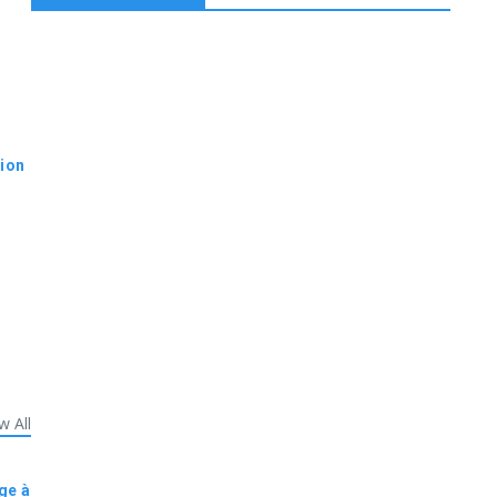
xion
w All
ge à