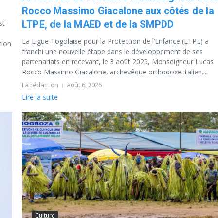
Rocco Massimo Giacalone aux côtés de la
st
LTPE, de la MAED et de la SMPDD
La Ligue Togolaise pour la Protection de l’Enfance (LTPE) a
tion
franchi une nouvelle étape dans le développement de ses
partenariats en recevant, le 3 août 2026, Monseigneur Lucas
Rocco Massimo Giacalone, archevêque orthodoxe italien....
La rédaction
août 6, 2026
Lire la suite
Culture