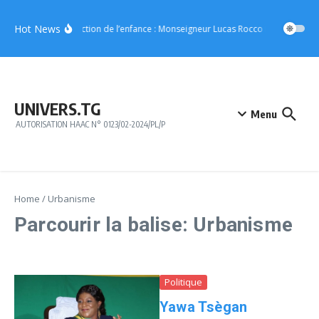
Aller au contenu
Hot News
Protection de l’enfance : Monseigneur Lucas Rocco Massimo Giac
UNIVERS.TG
Menu
AUTORISATION HAAC N° 0123/02-2024/PL/P
Home
/
Urbanisme
Parcourir la balise: Urbanisme
Politique
Yawa Tsègan