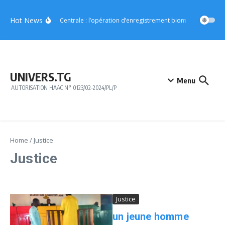
Aller au contenu
Hot News
Région Centrale : l’opération d’enregistrement biométrique démar
UNIVERS.TG
Menu
AUTORISATION HAAC N° 0123/02-2024/PL/P
Home
/
Justice
Justice
Justice
un jeune homme