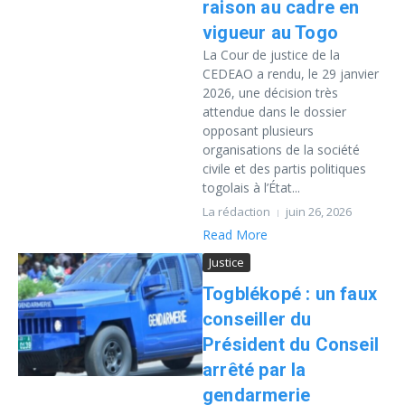
raison au cadre en
vigueur au Togo
La Cour de justice de la
CEDEAO a rendu, le 29 janvier
2026, une décision très
attendue dans le dossier
opposant plusieurs
organisations de la société
civile et des partis politiques
togolais à l’État...
La rédaction
juin 26, 2026
Read More
Justice
Togblékopé : un faux
conseiller du
Président du Conseil
arrêté par la
gendarmerie