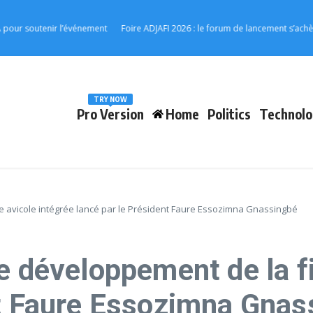
tenir l’événement
Foire ADJAFI 2026 : le forum de lancement s’achève à Kpa
TRY NOW
Pro Version
Home
Politics
Technolo
re avicole intégrée lancé par le Président Faure Essozimna Gnassingbé
e développement de la fi
nt Faure Essozimna Gnas