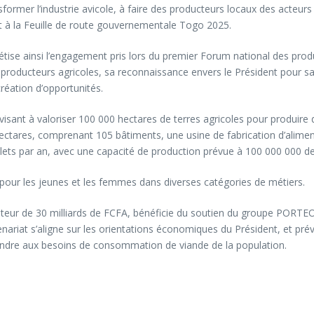
ransformer l’industrie avicole, à faire des producteurs locaux des acteu
t à la Feuille de route gouvernementale Togo 2025.
étise ainsi l’engagement pris lors du premier Forum national des prod
roducteurs agricoles, sa reconnaissance envers le Président pour sa v
éation d’opportunités.
isant à valoriser 100 000 hectares de terres agricoles pour produire du
tares, comprenant 105 bâtiments, une usine de fabrication d’aliments 
ulets par an, avec une capacité de production prévue à 100 000 000 d
s pour les jeunes et les femmes dans diverses catégories de métiers.
uteur de 30 milliards de FCFA, bénéficie du soutien du groupe PORTE
enariat s’aligne sur les orientations économiques du Président, et p
ondre aux besoins de consommation de viande de la population.