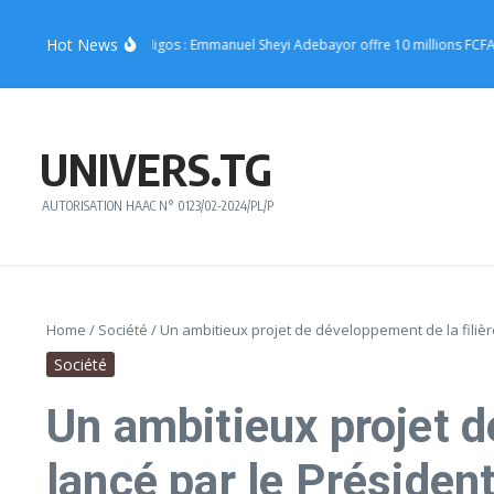
Aller au contenu
Hot News
rt de Joachin Migos : Emmanuel Sheyi Adebayor offre 10 millions FCFA pour sou
UNIVERS.TG
AUTORISATION HAAC N° 0123/02-2024/PL/P
Home
/
Société
/
Un ambitieux projet de développement de la filiè
Société
Un ambitieux projet d
lancé par le Préside