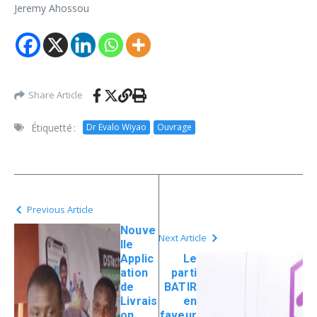
Jeremy Ahossou
Share Article
Étiquetté :
Dr Evalo Wiyao
Ouvrage
Previous Article
Nouve
Next Article
lle
Applic
Le
ation
parti
de
BATIR
Livrais
en
on,
faveur