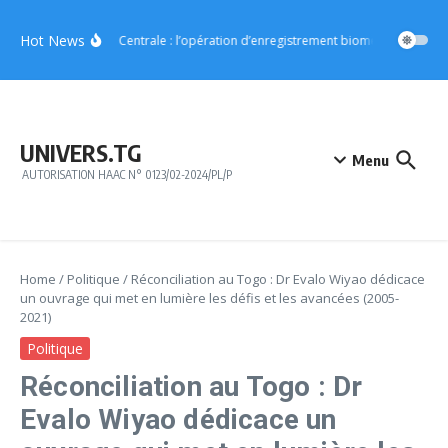
Aller au contenu
Hot News
Région Centrale : l’opération d’enregistrement biométrique démarr
UNIVERS.TG
Menu
AUTORISATION HAAC N° 0123/02-2024/PL/P
Home
/
Politique
/
Réconciliation au Togo : Dr Evalo Wiyao dédicace
un ouvrage qui met en lumière les défis et les avancées (2005-
2021)
Politique
Réconciliation au Togo : Dr
Evalo Wiyao dédicace un