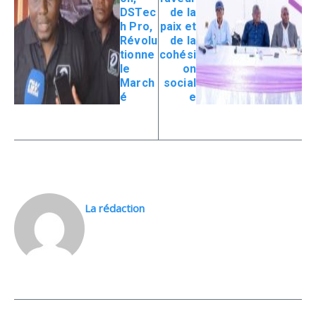
DSTec
de la
h Pro,
paix et
Révolu
de la
tionne
cohési
le
on
March
social
é
e
La rédaction