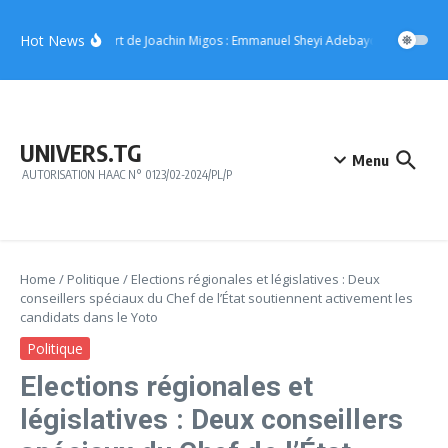
Aller au contenu
Hot News
Concert de Joachin Migos : Emmanuel Sheyi Adebayor offre 10 mil
UNIVERS.TG
Menu
AUTORISATION HAAC N° 0123/02-2024/PL/P
Home
/
Politique
/
Elections régionales et législatives : Deux
conseillers spéciaux du Chef de l’État soutiennent activement les
candidats dans le Yoto
Politique
Elections régionales et
législatives : Deux conseillers