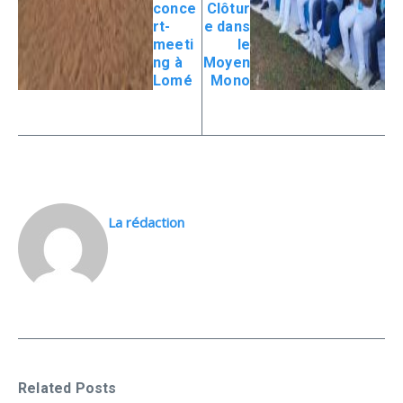
conce
Clôtur
rt-
e dans
meeti
le
ng à
Moyen
Lomé
Mono
La rédaction
Related Posts