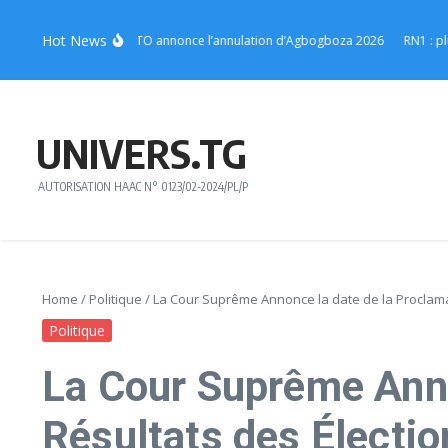
Aller au contenu
Hot News
tsè : l’Union EWETO annonce l’annulation d’Agbogboza 2026
RN1 : plusieurs
UNIVERS.TG
AUTORISATION HAAC N° 0123/02-2024/PL/P
Home
/
Politique
/
La Cour Suprême Annonce la date de la Proclama
Politique
La Cour Suprême Anno
Résultats des Électi