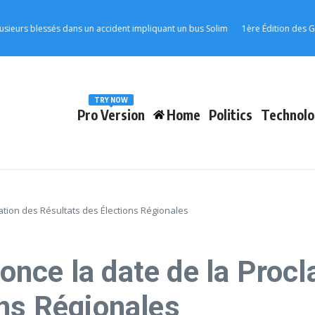
 blessés dans un accident impliquant un bus Solim
1ère Édition des Grandes
TRY NOW
Pro Version
Home
Politics
Technolo
tion des Résultats des Élections Régionales
nce la date de la Proc
ons Régionales