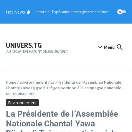
Aller au contenu
Hot News
Région Centrale : l’opération d’enregistrement biométrique démarr
UNIVERS.TG
Menu
AUTORISATION HAAC N° 0123/02-2024/PL/P
Home
/
Environnement
/
La Présidente de l’Assemblée Nationale
Chantal Yawa Djigbodi Tsègan participe à la campagne nationale
de reboisement
Environnement
La Présidente de l’Assemblée
Nationale Chantal Yawa