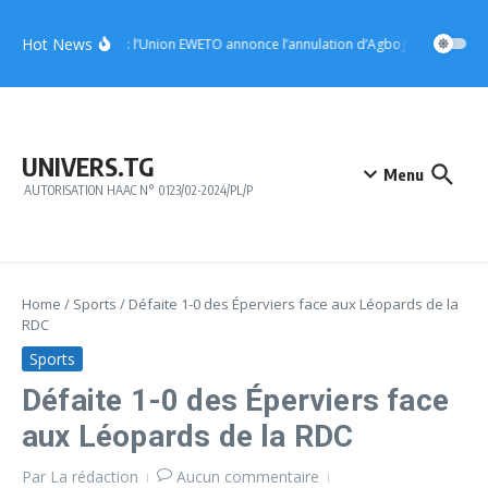
Aller au contenu
Hot News
Notsè : l’Union EWETO annonce l’annulation d’Agbogboza 2026
UNIVERS.TG
Menu
AUTORISATION HAAC N° 0123/02-2024/PL/P
Home
/
Sports
/
Défaite 1-0 des Éperviers face aux Léopards de la
RDC
Sports
Défaite 1-0 des Éperviers face
aux Léopards de la RDC
Par
La rédaction
Aucun commentaire