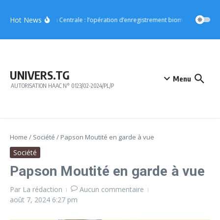
Aller au contenu
Hot News
Région Centrale : l’opération d’enregistrement biométrique démar
UNIVERS.TG
Menu
AUTORISATION HAAC N° 0123/02-2024/PL/P
Home
/
Société
/
Papson Moutité en garde à vue
Société
Papson Moutité en garde à vue
Par
La rédaction
Aucun commentaire
août 7, 2024
6:27 pm