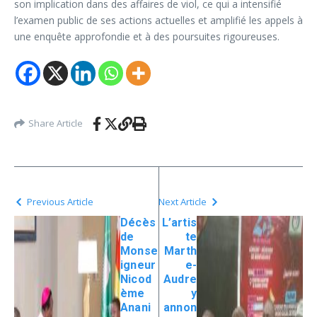
son implication dans des affaires de viol, ce qui a intensifié
l’examen public de ses actions actuelles et amplifié les appels à
une enquête approfondie et à des poursuites rigoureuses.
Share Article
Previous Article
Next Article
Décès
L’artis
de
te
Monse
Marth
igneur
e-
Nicod
Audre
ème
y
Anani
annon