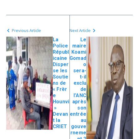
Previous Article
Next Article
La
Le
Police
maire
Républ
Koami
icaine
Gomad
Disper
o
se les
sera-
Soutie
t-il
ns de
exclu
« Frèr
de
e
l’ANC
Hounvi
après
»
son
Devan
entrée
t la
au
CRIET
gouve
rneme
nt ?