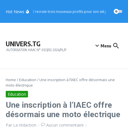
Aller au contenu
Hot News
CICA-RE recrute trois nouveaux profils pour son siège à Lomé
Ar
UNIVERS.TG
Menu
AUTORISATION HAAC N° 0123/02-2024/PL/P
Home
/
Education
/
Une inscription à l’IAEC offre désormais une
moto électrique
Education
Une inscription à l’IAEC offre
désormais une moto électrique
Par
La rédaction
Aucun commentaire