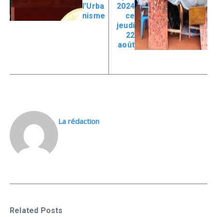
l’Urba
2024
nisme
ce
jeudi
22
août
La rédaction
Related Posts