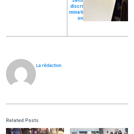
sans
discri
minati
on
La rédaction
Related Posts