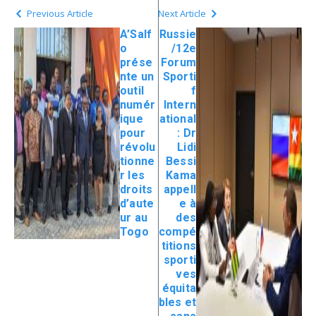
Previous Article
Next Article
A’Salf
Russie
o
/12e
prése
Forum
nte un
Sporti
outil
f
numér
Intern
ique
ational
pour
: Dr
révolu
Lidi
tionne
Bessi
r les
Kama
droits
appell
d’aute
e à
ur au
des
Togo
compé
titions
sporti
ves
équita
bles et