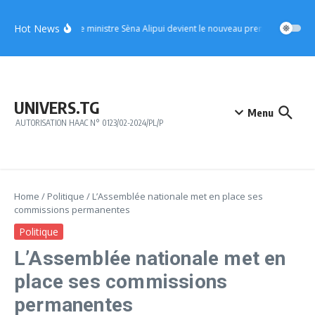
Aller au contenu
Hot News
UFC : le ministre Sèna Alipui devient le nouveau premier vice-prési
UNIVERS.TG
Menu
AUTORISATION HAAC N° 0123/02-2024/PL/P
Home
/
Politique
/
L’Assemblée nationale met en place ses
commissions permanentes
Politique
L’Assemblée nationale met en
place ses commissions
permanentes