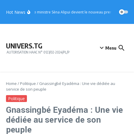
Aller au contenu
Hot News
UFC : le ministre Sèna Alipui devient le nouveau premier vice-prési
UNIVERS.TG
Menu
AUTORISATION HAAC N° 0123/02-2024/PL/P
Home
/
Politique
/
Gnassingbé Eyadéma : Une vie dédiée au
service de son peuple
Politique
Gnassingbé Eyadéma : Une vie
dédiée au service de son
peuple