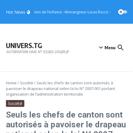
Aller au contenu
Hot News
Protection de l’enfance : Monseigneur Lucas Rocco Massimo Giaca
UNIVERS.TG
Menu
AUTORISATION HAAC N° 0123/02-2024/PL/P
Home
/
Société
/
Seuls les chefs de canton sont autorisés à
pavoiser le drapeau national selon la loi N° 2007-001 portant
organisation de l’administration territoriale.
Société
Seuls les chefs de canton sont
autorisés à pavoiser le drapeau