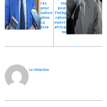
res
ma
pour
pour
indisci
l’intég
pline.
ration
La
ouest-
liste
africai
ne
La rédaction