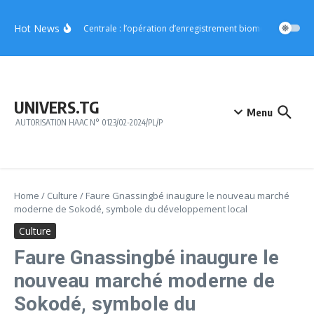
Aller au contenu
Hot News
Région Centrale : l’opération d’enregistrement biométrique démarr
UNIVERS.TG
Menu
AUTORISATION HAAC N° 0123/02-2024/PL/P
Home
/
Culture
/
Faure Gnassingbé inaugure le nouveau marché
moderne de Sokodé, symbole du développement local
Culture
Faure Gnassingbé inaugure le
nouveau marché moderne de
Sokodé, symbole du