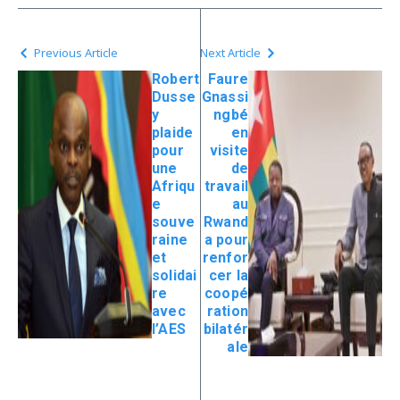
Previous Article
Next Article
Robert
Faure
Dusse
Gnassi
y
ngbé
plaide
en
pour
visite
une
de
Afriqu
travail
e
au
souve
Rwand
raine
a pour
et
renfor
solidai
cer la
re
coopé
avec
ration
l’AES
bilatér
ale