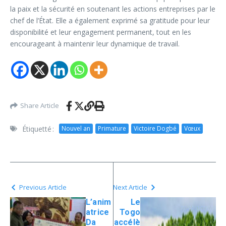
la paix et la sécurité en soutenant les actions entreprises par le
chef de l’État. Elle a également exprimé sa gratitude pour leur
disponibilité et leur engagement permanent, tout en les
encourageant à maintenir leur dynamique de travail.
Share Article
Étiquetté :
Nouvel an
Primature
Victoire Dogbé
Vœux
Previous Article
Next Article
L’anim
Le
atrice
Togo
Da
accélè