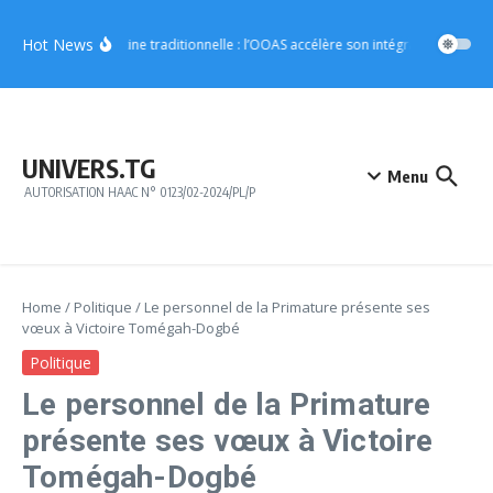
Aller au contenu
Hot News
Médecine traditionnelle : l’OOAS accélère son intégration dans le
UNIVERS.TG
Menu
AUTORISATION HAAC N° 0123/02-2024/PL/P
Home
/
Politique
/
Le personnel de la Primature présente ses
vœux à Victoire Tomégah-Dogbé
Politique
Le personnel de la Primature
présente ses vœux à Victoire
Tomégah-Dogbé