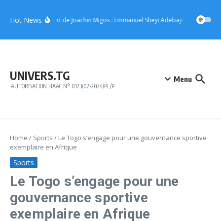
Aller au contenu
Hot News
Concert de Joachin Migos : Emmanuel Sheyi Adebayor offre 10 mill
UNIVERS.TG
Menu
AUTORISATION HAAC N° 0123/02-2024/PL/P
Home
/
Sports
/
Le Togo s’engage pour une gouvernance sportive
exemplaire en Afrique
Sports
Le Togo s’engage pour une
gouvernance sportive
exemplaire en Afrique