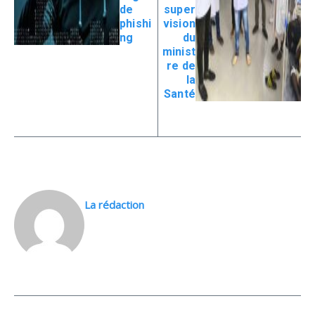
de
super
phishi
vision
ng
du
minist
re de
la
Santé
La rédaction