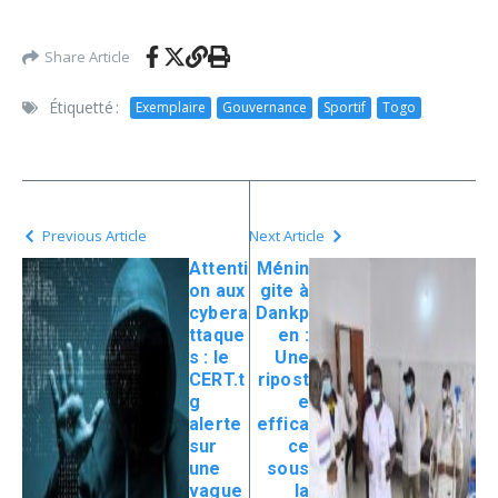
Share Article
Étiquetté :
Exemplaire
Gouvernance
Sportif
Togo
Previous Article
Next Article
Attenti
Ménin
on aux
gite à
cybera
Dankp
ttaque
en :
s : le
Une
CERT.t
ripost
g
e
alerte
effica
sur
ce
une
sous
vague
la