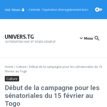
Aller au contenu
Hot News
Région Centrale : l’opération d’enregistrement biométrique démar
UNIVERS.TG
Menu
AUTORISATION HAAC N° 0123/02-2024/PL/P
Home
/
Culture
/
Début de la campagne pour les sénatoriales du 15
février au Togo
Culture
Début de la campagne pour les
sénatoriales du 15 février au
Togo