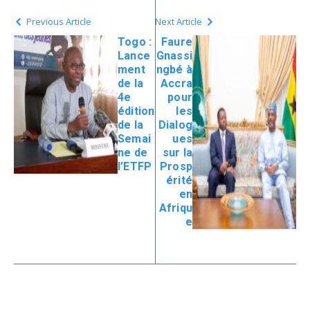
Previous Article
Next Article
Togo :
Faure
Lance
Gnassi
ment
ngbé à
de la
Accra
4e
pour
édition
les
de la
Dialog
Semai
ues
ne de
sur la
l’ETFP
Prosp
érité
en
Afriqu
e