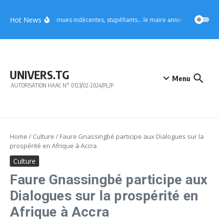
Aller au contenu
Hot News
Vo4 : tenues indécentes, stupéfiants… le maire annonce des mesures
UNIVERS.TG
Menu
AUTORISATION HAAC N° 0123/02-2024/PL/P
Home
/
Culture
/
Faure Gnassingbé participe aux Dialogues sur la
prospérité en Afrique à Accra
Culture
Faure Gnassingbé participe aux
Dialogues sur la prospérité en
Afrique à Accra