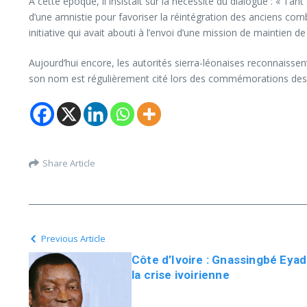
À cette époque, il insistait sur la nécessité du dialogue : « Tant
d’une amnistie pour favoriser la réintégration des anciens com
initiative qui avait abouti à l’envoi d’une mission de maintien de 
Aujourd’hui encore, les autorités sierra-léonaises reconnaissen
son nom est régulièrement cité lors des commémorations des a
Share Article
Previous Article
Côte d’Ivoire : Gnassingbé Eya
la crise ivoirienne