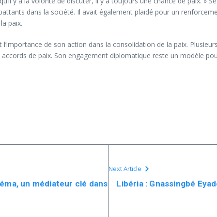
 qu’il y a la volonté de discuter, il y a toujours une chance de paix. » 
battants dans la société. Il avait également plaidé pour un renforcem
la paix.
t l’importance de son action dans la consolidation de la paix. Plusieur
ccords de paix. Son engagement diplomatique reste un modèle pour la
Next Article
déma, un médiateur clé dans
Libéria : Gnassingbé Eyad