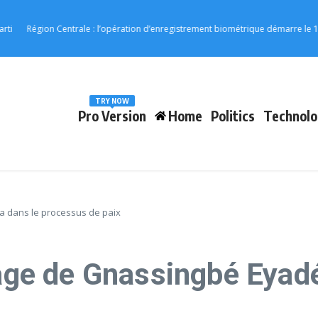
Région Centrale : l’opération d’enregistrement biométrique démarre le 17 août
TRY NOW
Pro Version
Home
Politics
Technolo
a dans le processus de paix
itage de Gnassingbé Eya