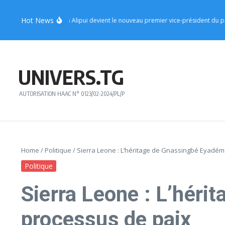
Aller au contenu
Hot News
: le ministre Sèna Alipui devient le nouveau premier vice-président du parti
UNIVERS.TG
AUTORISATION HAAC N° 0123/02-2024/PL/P
Home
/
Politique
/
Sierra Leone : L’héritage de Gnassingbé Eyadém
Politique
Sierra Leone : L’hér
processus de paix