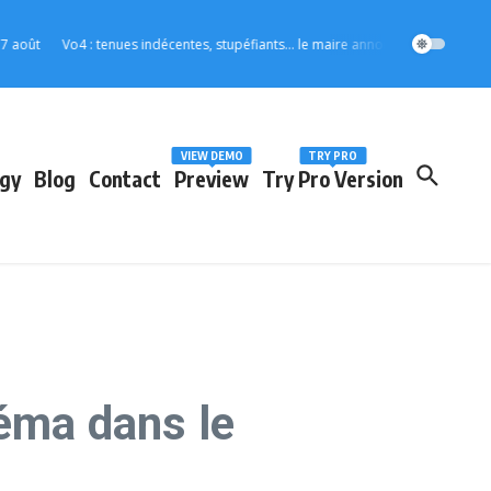
Vo4 : tenues indécentes, stupéfiants… le maire annonce des mesures strictes 
VIEW DEMO
TRY PRO
gy
Blog
Contact
Preview
Try Pro Version
déma dans le