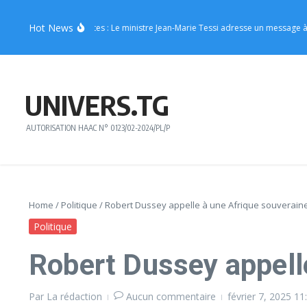
Aller au contenu
Hot News
oissons énergisantes : Le ministre Jean-Marie Tessi adresse un message à la je
UNIVERS.TG
AUTORISATION HAAC N° 0123/02-2024/PL/P
Home
/
Politique
/
Robert Dussey appelle à une Afrique souveraine
Politique
Robert Dussey appell
Par
La rédaction
Aucun commentaire
février 7, 2025
11