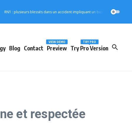
 : plusieurs blessés dans un accident impliquant un bus Solim
1ère Édition 
VIEW DEMO
TRY PRO
gy
Blog
Contact
Preview
Try Pro Version
ne et respectée