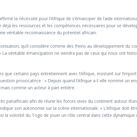
firmé la nécessité pour l’Afrique de s’émanciper de l’aide internatio
ssède déjà les ressources et les compétences nécessaires pour se déve
 une véritable reconnaissance du potentiel africain.
onisation, qu’il considère comme des freins au développement du cont
« La véritable émancipation ne viendra pas de ceux qui nous ont hist
 que certains pays entretiennent avec l’Afrique, insistant sur l’importa
stion provocatrice : « Depuis quand l’Afrique a-t-elle nommé un envoyé
 mais comme un acteur à part entière.
ès panafricain afin de réunir les forces vives du continent autour d
dique son autonomie sur la scène internationale. « L’Afrique doit être
nsi la volonté du Togo de jouer un rôle central dans cette dynamique