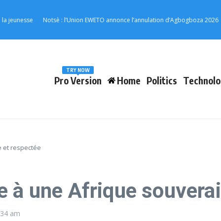
unesse
Notsè : l’Union EWETO annonce l’annulation d’Agbogboza 2026
RN1
TRY NOW
Pro Version
Home
Politics
Technolo
 et respectée
e à une Afrique souverai
:34 am