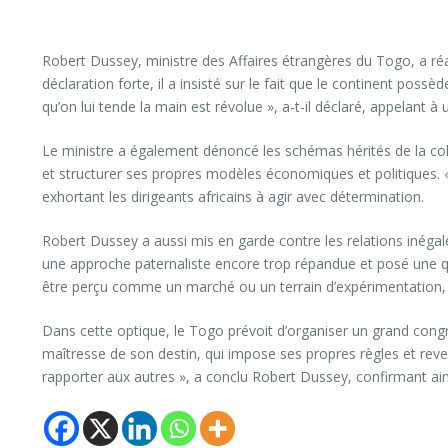
Robert Dussey, ministre des Affaires étrangères du Togo, a réaf
déclaration forte, il a insisté sur le fait que le continent po
qu’on lui tende la main est révolue », a-t-il déclaré, appelant à
Le ministre a également dénoncé les schémas hérités de la col
et structurer ses propres modèles économiques et politiques. 
exhortant les dirigeants africains à agir avec détermination.
Robert Dussey a aussi mis en garde contre les relations inégales
une approche paternaliste encore trop répandue et posé une que
être perçu comme un marché ou un terrain d’expérimentation,
Dans cette optique, le Togo prévoit d’organiser un grand congr
maîtresse de son destin, qui impose ses propres règles et reven
rapporter aux autres », a conclu Robert Dussey, confirmant ai