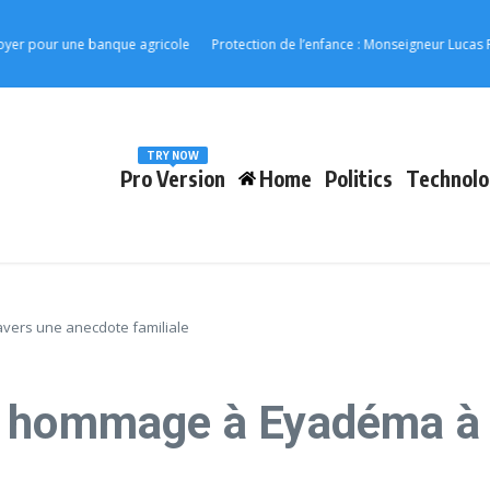
ur une banque agricole
Protection de l’enfance : Monseigneur Lucas Rocco M
TRY NOW
Pro Version
Home
Politics
Technolo
vers une anecdote familiale
d hommage à Eyadéma à 