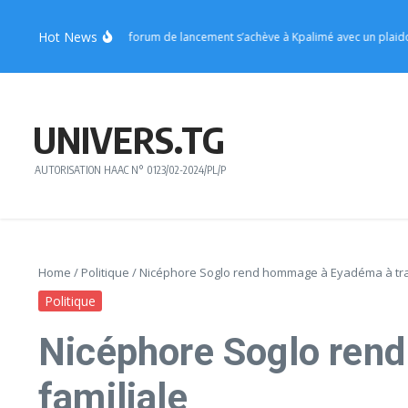
Aller au contenu
Hot News
 ADJAFI 2026 : le forum de lancement s’achève à Kpalimé avec un plaidoyer po
UNIVERS.TG
AUTORISATION HAAC N° 0123/02-2024/PL/P
Home
/
Politique
/
Nicéphore Soglo rend hommage à Eyadéma à tra
Politique
Nicéphore Soglo ren
familiale