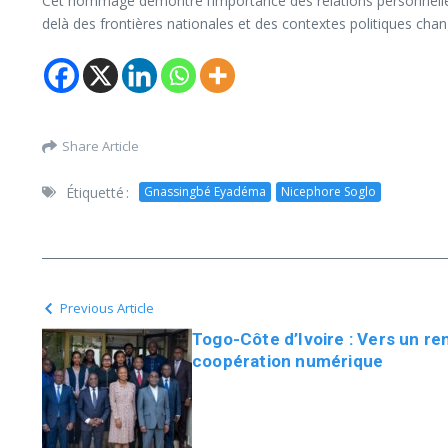
Cet hommage démontre l’importance des relations personnelles da
delà des frontières nationales et des contextes politiques cha
Share Article
Étiquetté :
Gnassingbé Eyadéma
Nicephore Soglo
Previous Article
Togo-Côte d’Ivoire : Vers un r
coopération numérique