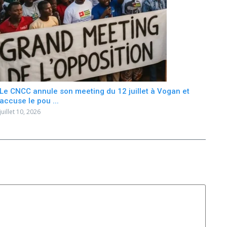
Le CNCC annule son meeting du 12 juillet à Vogan et
accuse le pou ...
juillet 10, 2026