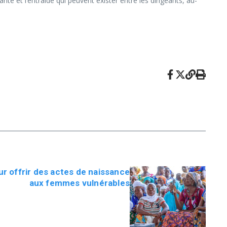
té et l’entraide qui peuvent exister entre les dirigeants, au-
ur offrir des actes de naissance
aux femmes vulnérables