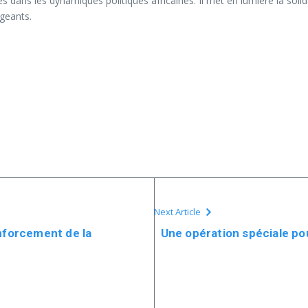
ns les dynamiques politiques africaines. Il met en lumière la solidari
ngeants.
Next Article
enforcement de la
Une opération spéciale po