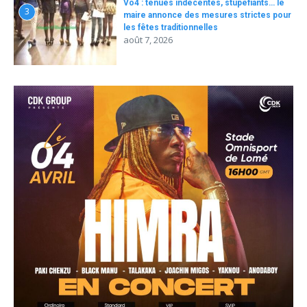
Vo4 : tenues indécentes, stupéfiants… le
3
maire annonce des mesures strictes pour
les fêtes traditionnelles
août 7, 2026