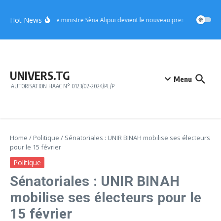
Aller au contenu
Hot News
UFC : le ministre Sèna Alipui devient le nouveau premier vice-prési
UNIVERS.TG
Menu
AUTORISATION HAAC N° 0123/02-2024/PL/P
Home
/
Politique
/
Sénatoriales : UNIR BINAH mobilise ses électeurs
pour le 15 février
Politique
Sénatoriales : UNIR BINAH
mobilise ses électeurs pour le
15 février