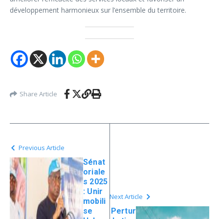
développement harmonieux sur l’ensemble du territoire.
Share Article
Previous Article
Sénat
oriale
s 2025
: Unir
Next Article
mobili
se
Pertur