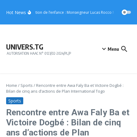
Aller au contenu
Hot News
Protection de l’enfance : Monseigneur Lucas Rocco Massimo Giaca
UNIVERS.TG
Menu
AUTORISATION HAAC N° 0123/02-2024/PL/P
Home
/
Sports
/
Rencontre entre Awa Faly Ba et Victoire Dogbé :
Bilan de cinq ans d’actions de Plan International Togo
Sports
Rencontre entre Awa Faly Ba et
Victoire Dogbé : Bilan de cinq
ans d’actions de Plan