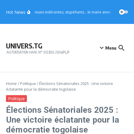
Aller au contenu
Hot News
Vo4 : tenues indécentes, stupéfiants… le maire annonce des mesures
UNIVERS.TG
Menu
AUTORISATION HAAC N° 0123/02-2024/PL/P
Home
/
Politique
/
Élections Sénatoriales 2025 : Une victoire
éclatante pour la démocratie togolaise
Politique
Élections Sénatoriales 2025 :
Une victoire éclatante pour la
démocratie togolaise