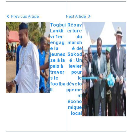
Previous Article
Next Article
Togbui
Réouv
Lankli
erture
vi 1er
du
engag
march
e la
é de
jeunes
Sokod
se à la
é : Un
paix à
levier
traver
pour
s le
le
footba
dévelo
ll
ppeme
nt
écono
mique
local