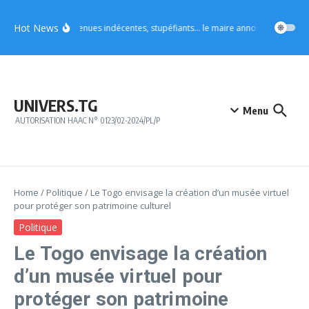
Aller au contenu
Hot News
Vo4 : tenues indécentes, stupéfiants… le maire annonce des mesures
UNIVERS.TG
Menu
AUTORISATION HAAC N° 0123/02-2024/PL/P
Home
/
Politique
/
Le Togo envisage la création d’un musée virtuel
pour protéger son patrimoine culturel
Politique
Le Togo envisage la création
d’un musée virtuel pour
protéger son patrimoine