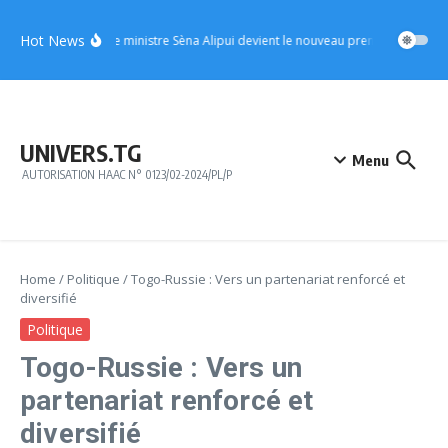
Aller au contenu
Hot News
UFC : le ministre Sèna Alipui devient le nouveau premier vice-prési
UNIVERS.TG
Menu
AUTORISATION HAAC N° 0123/02-2024/PL/P
Home
/
Politique
/
Togo-Russie : Vers un partenariat renforcé et
diversifié
Politique
Togo-Russie : Vers un
partenariat renforcé et
diversifié