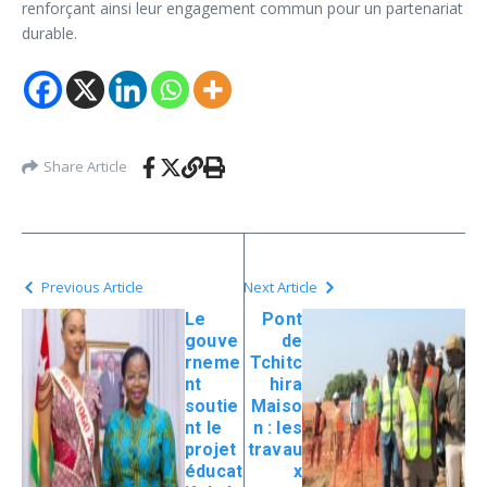
renforçant ainsi leur engagement commun pour un partenariat
durable.
Share Article
Previous Article
Next Article
Le
Pont
gouve
de
rneme
Tchitc
nt
hira
soutie
Maiso
nt le
n : les
projet
travau
éducat
x