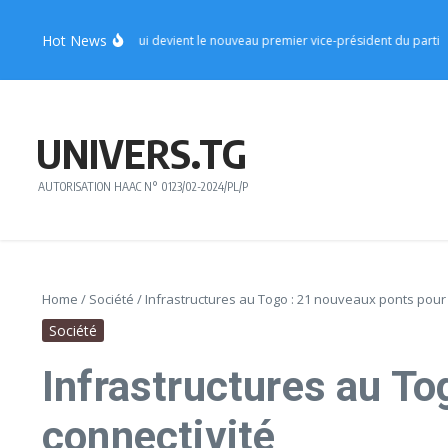
Aller au contenu
Hot News
 ministre Sèna Alipui devient le nouveau premier vice-président du parti
Régio
UNIVERS.TG
AUTORISATION HAAC N° 0123/02-2024/PL/P
Home
/
Société
/
Infrastructures au Togo : 21 nouveaux ponts pour 
Société
Infrastructures au To
connectivité