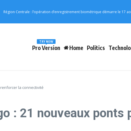
n Centrale : l’opération d’enregistrement biométrique démarre le 17 août
Vo
TRY NOW
Pro Version
Home
Politics
Technolo
renforcer la connectivité
go : 21 nouveaux ponts p