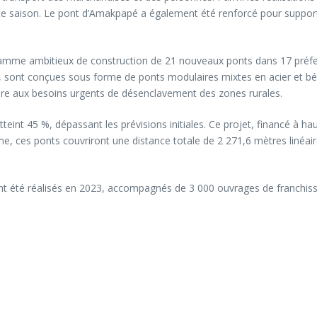
ute saison. Le pont d’Amakpapé a également été renforcé pour support
ramme ambitieux de construction de 21 nouveaux ponts dans 17 préfe
, sont conçues sous forme de ponts modulaires mixtes en acier et bét
dre aux besoins urgents de désenclavement des zones rurales.
eint 45 %, dépassant les prévisions initiales. Ce projet, financé à ha
 terme, ces ponts couvriront une distance totale de 2 271,6 mètres lin
ont été réalisés en 2023, accompagnés de 3 000 ouvrages de franchiss