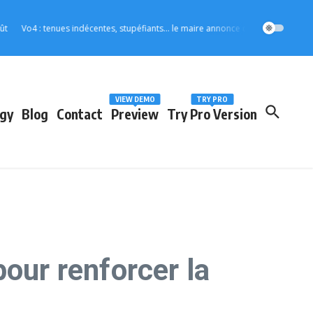
4 : tenues indécentes, stupéfiants… le maire annonce des mesures strictes pour 
VIEW DEMO
TRY PRO
gy
Blog
Contact
Preview
Try Pro Version
our renforcer la