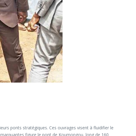
urs ponts stratégiques. Ces ouvrages visent à fluidifier le
ions marquantes figure le pont de Koumongou, long de 160