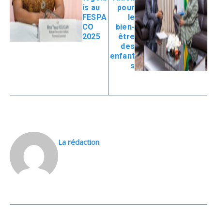
is au
pour
FESPA
le
CO
bien-
2025
être
des
enfant
s
La rédaction