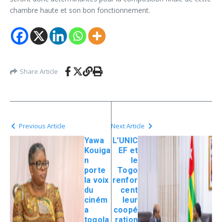
chambre haute et son bon fonctionnement.
Share Article
Previous Article
Next Article
Yawa
L’UNIC
Kouiga
EF et
n
le
porte
Togo
la voix
renfor
du
cent
ciném
leur
a
coopé
togola
ration