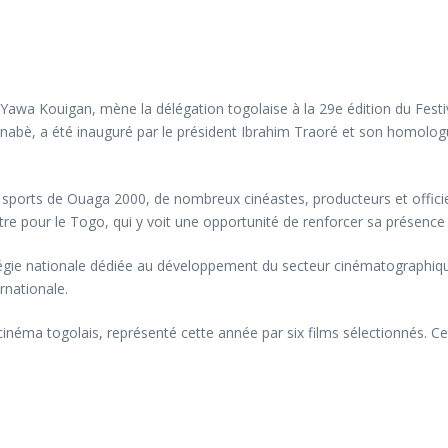
 Yawa Kouigan, mène la délégation togolaise à la 29e édition du Fest
inabè, a été inauguré par le président Ibrahim Traoré et son homologu
s sports de Ouaga 2000, de nombreux cinéastes, producteurs et officie
tre pour le Togo, qui y voit une opportunité de renforcer sa présence
gie nationale dédiée au développement du secteur cinématographique to
rnationale.
éma togolais, représenté cette année par six films sélectionnés. Cet