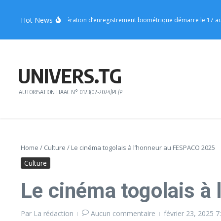
Aller au contenu
Hot News
Centrale : l’opération d’enregistrement biométrique démarre le 17 août
Vo4 
UNIVERS.TG
AUTORISATION HAAC N° 0123/02-2024/PL/P
Home
/
Culture
/
Le cinéma togolais à l’honneur au FESPACO 2025
Culture
Le cinéma togolais à
Par
La rédaction
Aucun commentaire
février 23, 2025
7