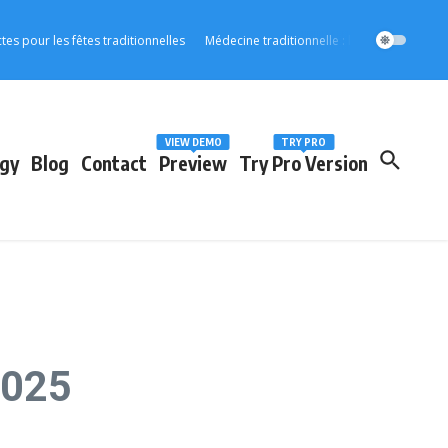
s fêtes traditionnelles
Médecine traditionnelle : l’OOAS accélère son intégr
VIEW DEMO
TRY PRO
gy
Blog
Contact
Preview
Try Pro Version
2025