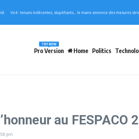
: tenues indécentes, stupéfiants… le maire annonce des mesures strictes pour le
TRY NOW
Pro Version
Home
Politics
Technolo
 l’honneur au FESPACO 
:58 pm