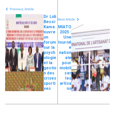
Previous Article
Dr Lidi
Next Article
Bessi-
Kama
MIATO
ouvre
2025 :
un
Une
forum
tourné
sur la
e
psych
nation
ologie
ale
et la
pour
gestio
mobili
n des
ser
crises
les
sporti
artisa
ves
ns