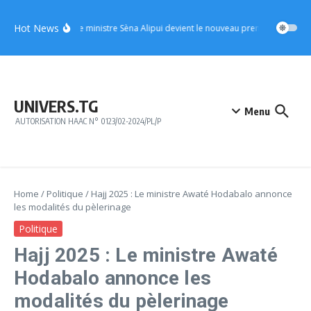
Aller au contenu
Hot News
UFC : le ministre Sèna Alipui devient le nouveau premier vice-prési
UNIVERS.TG
Menu
AUTORISATION HAAC N° 0123/02-2024/PL/P
Home
/
Politique
/
Hajj 2025 : Le ministre Awaté Hodabalo annonce
les modalités du pèlerinage
Politique
Hajj 2025 : Le ministre Awaté
Hodabalo annonce les
modalités du pèlerinage