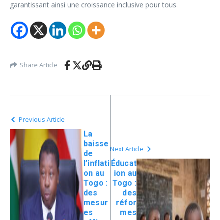
garantissant ainsi une croissance inclusive pour tous.
Share Article
Previous Article
La
baisse
Next Article
de
l’inflati
Éducat
on au
ion au
Togo :
Togo :
des
des
mesur
réfor
es
mes