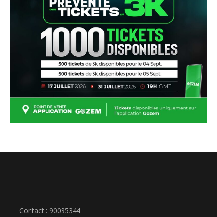
Contact : 90085344