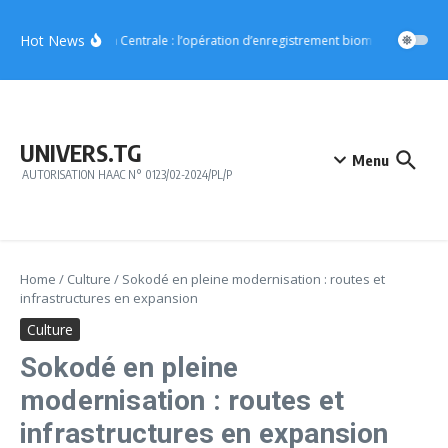
Aller au contenu
Hot News
Région Centrale : l’opération d’enregistrement biométrique démar
UNIVERS.TG
Menu
AUTORISATION HAAC N° 0123/02-2024/PL/P
Home
/
Culture
/
Sokodé en pleine modernisation : routes et
infrastructures en expansion
Culture
Sokodé en pleine
modernisation : routes et
infrastructures en expansion