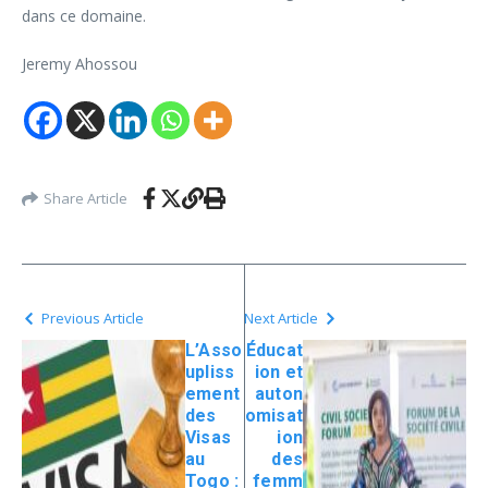
dans ce domaine.
Jeremy Ahossou
Share Article
Previous Article
Next Article
L’Asso
Éducat
upliss
ion et
ement
auton
des
omisat
Visas
ion
au
des
Togo :
femm