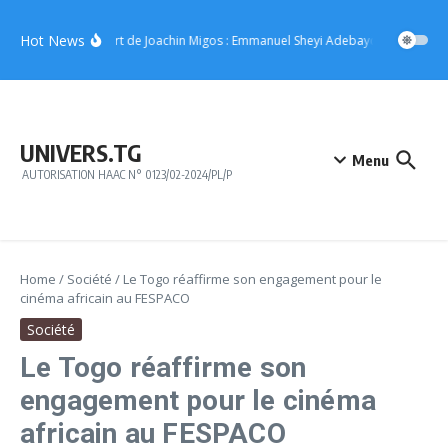
Aller au contenu
Hot News
Concert de Joachin Migos : Emmanuel Sheyi Adebayor offre 10 mill
UNIVERS.TG
Menu
AUTORISATION HAAC N° 0123/02-2024/PL/P
Home
/
Société
/
Le Togo réaffirme son engagement pour le
cinéma africain au FESPACO
Société
Le Togo réaffirme son
engagement pour le cinéma
africain au FESPACO