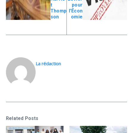
t
pour
Thomp
l’Écon
son
omie
La rédaction
Related Posts