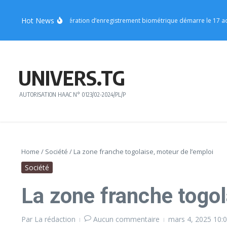
Aller au contenu
Hot News
on Centrale : l’opération d’enregistrement biométrique démarre le 17 août
V
UNIVERS.TG
AUTORISATION HAAC N° 0123/02-2024/PL/P
Home
/
Société
/
La zone franche togolaise, moteur de l’emploi
Société
La zone franche togol
Par
La rédaction
Aucun commentaire
mars 4, 2025
10: