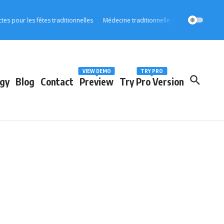
 les fêtes traditionnelles
Médecine traditionnelle : l’OOAS accélère son int
VIEW DEMO
TRY PRO
gy
Blog
Contact
Preview
Try Pro Version