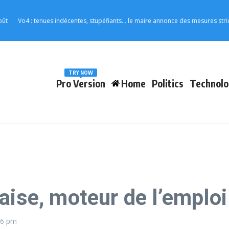
o4 : tenues indécentes, stupéfiants… le maire annonce des mesures strictes pour
TRY NOW
Pro Version
Home
Politics
Technolo
aise, moteur de l’emploi
06 pm