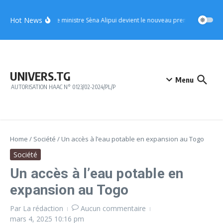
Aller au contenu
Hot News
UFC : le ministre Sèna Alipui devient le nouveau premier vice-prési
UNIVERS.TG
Menu
AUTORISATION HAAC N° 0123/02-2024/PL/P
Home
/
Société
/
Un accès à l’eau potable en expansion au Togo
Société
Un accès à l’eau potable en
expansion au Togo
Par
La rédaction
Aucun commentaire
mars 4, 2025
10:16 pm