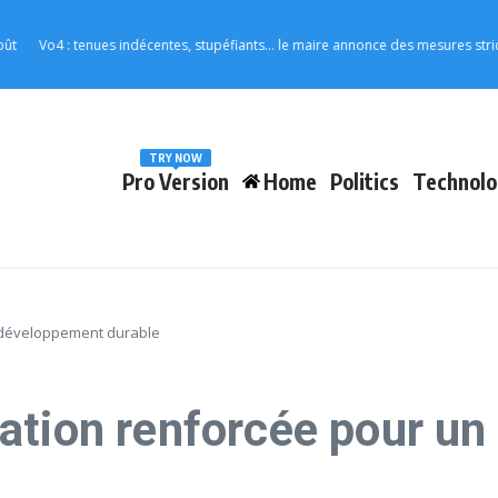
o4 : tenues indécentes, stupéfiants… le maire annonce des mesures strictes pour
TRY NOW
Pro Version
Home
Politics
Technolo
 développement durable
ation renforcée pour u