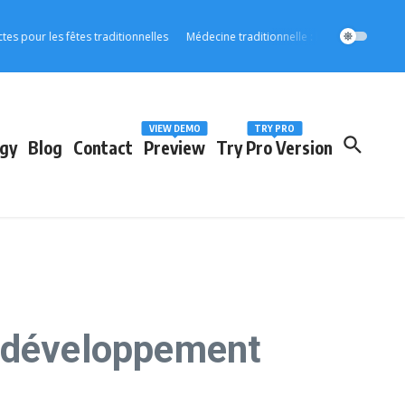
 les fêtes traditionnelles
Médecine traditionnelle : l’OOAS accélère son int
VIEW DEMO
TRY PRO
gy
Blog
Contact
Preview
Try Pro Version
n développement