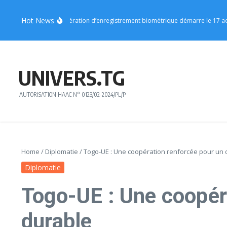
Aller au contenu
Hot News
on Centrale : l’opération d’enregistrement biométrique démarre le 17 août
V
UNIVERS.TG
AUTORISATION HAAC N° 0123/02-2024/PL/P
Home
/
Diplomatie
/
Togo-UE : Une coopération renforcée pour un
Diplomatie
Togo-UE : Une coopér
durable