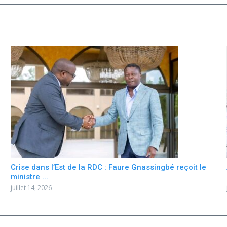
Crise dans l’Est de la RDC : Faure Gnassingbé reçoit le
ministre ...
juillet 14, 2026