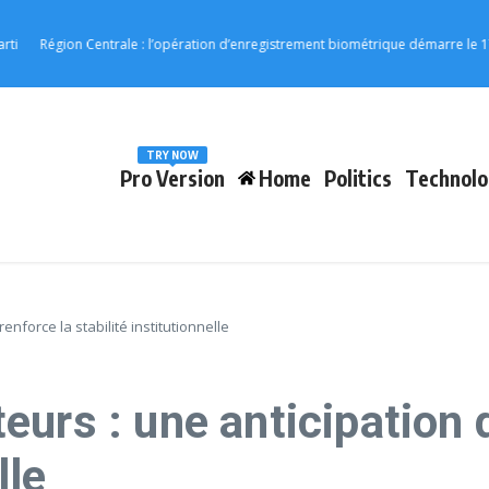
Région Centrale : l’opération d’enregistrement biométrique démarre le 17 août
TRY NOW
Pro Version
Home
Politics
Technolo
nforce la stabilité institutionnelle
urs : une anticipation q
lle