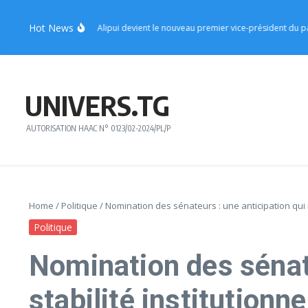
Aller au contenu
Hot News
: le ministre Sèna Alipui devient le nouveau premier vice-président du parti
UNIVERS.TG
AUTORISATION HAAC N° 0123/02-2024/PL/P
Home
/
Politique
/
Nomination des sénateurs : une anticipation qui re
Politique
Nomination des sénate
stabilité institutionne