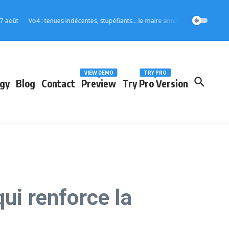
Vo4 : tenues indécentes, stupéfiants… le maire annonce des mesures strictes 
VIEW DEMO
TRY PRO
gy
Blog
Contact
Preview
Try Pro Version
ui renforce la