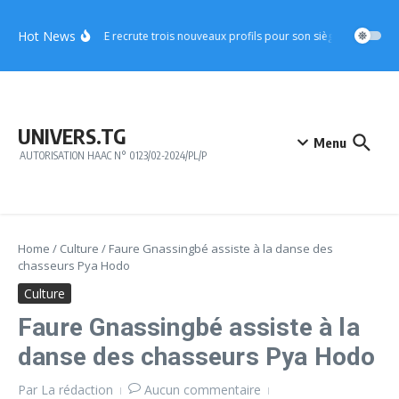
Aller au contenu
Hot News
CICA-RE recrute trois nouveaux profils pour son siège à Lomé
A
UNIVERS.TG
Menu
AUTORISATION HAAC N° 0123/02-2024/PL/P
Home
/
Culture
/
Faure Gnassingbé assiste à la danse des
chasseurs Pya Hodo
Culture
Faure Gnassingbé assiste à la
danse des chasseurs Pya Hodo
Par
La rédaction
Aucun commentaire