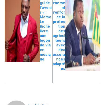
guide
rneme
l’aveni
nt
r » :
renfor
Momo
ce la
Le
protec
Riche
tion
livre
des
une
agricul
leçon
teurs
de vie
avec
en
des
musiq
assura
ue
nces
adapté
es