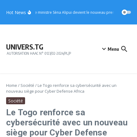
Aller au contenu
Hot News
UFC : le ministre Sèna Alipui devient le nouveau premier vice-prési
UNIVERS.TG
Menu
AUTORISATION HAAC N° 0123/02-2024/PL/P
Home
/
Société
/
Le Togo renforce sa cybersécurité avec un
nouveau siège pour Cyber Defense Africa
Société
Le Togo renforce sa
cybersécurité avec un nouveau
siège pour Cyber Defense