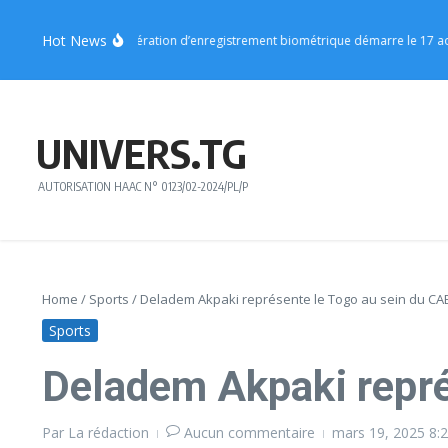
Aller au contenu
Hot News
on Centrale : l’opération d’enregistrement biométrique démarre le 17 août
UNIVERS.TG
AUTORISATION HAAC N° 0123/02-2024/PL/P
Home
/
Sports
/
Deladem Akpaki représente le Togo au sein du C
Sports
Deladem Akpaki repré
Par
La rédaction
Aucun commentaire
mars 19, 2025
8: