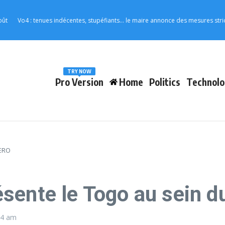
Vo4 : tenues indécentes, stupéfiants… le maire annonce des mesures strictes pour
TRY NOW
Pro Version
Home
Politics
Technolo
AERO
sente le Togo au sein 
24 am