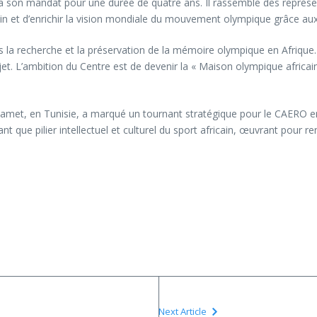
 son mandat pour une durée de quatre ans. Il rassemble des représe
in et d’enrichir la vision mondiale du mouvement olympique grâce aux 
a recherche et la préservation de la mémoire olympique en Afrique. I
jet. L’ambition du Centre est de devenir la « Maison olympique africain
t, en Tunisie, a marqué un tournant stratégique pour le CAERO en o
ue pilier intellectuel et culturel du sport africain, œuvrant pour renfor
Next Article