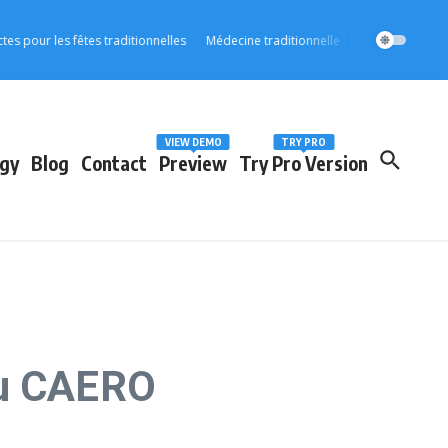
 les fêtes traditionnelles
Médecine traditionnelle : l’OOAS accélère son int
VIEW DEMO
TRY PRO
gy
Blog
Contact
Preview
Try Pro Version
du CAERO