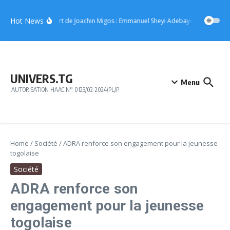
Aller au contenu
Hot News
Concert de Joachin Migos : Emmanuel Sheyi Adebayor offre 10 mil
UNIVERS.TG
Menu
AUTORISATION HAAC N° 0123/02-2024/PL/P
Home
/
Société
/
ADRA renforce son engagement pour la jeunesse
togolaise
Société
ADRA renforce son
engagement pour la jeunesse
togolaise