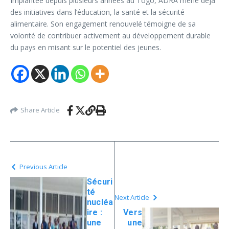
Implantée depuis plusieurs années au Togo, ADRA mène déjà
des initiatives dans l’éducation, la santé et la sécurité
alimentaire. Son engagement renouvelé témoigne de sa
volonté de contribuer activement au développement durable
du pays en misant sur le potentiel des jeunes.
Share Article
Previous Article
Sécuri
té
Next Article
nucléa
ire :
Vers
une
une