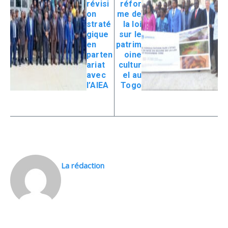
révisi
réfor
on
me de
straté
la loi
gique
sur le
en
patrim
parten
oine
ariat
cultur
avec
el au
l’AIEA
Togo
La rédaction