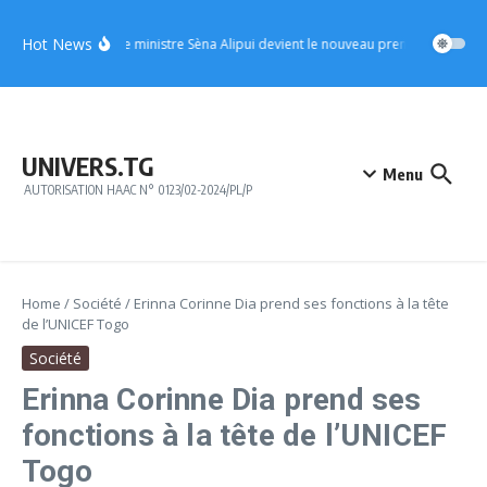
Aller au contenu
Hot News
UFC : le ministre Sèna Alipui devient le nouveau premier vice-prési
UNIVERS.TG
Menu
AUTORISATION HAAC N° 0123/02-2024/PL/P
Home
/
Société
/
Erinna Corinne Dia prend ses fonctions à la tête
de l’UNICEF Togo
Société
Erinna Corinne Dia prend ses
fonctions à la tête de l’UNICEF
Togo