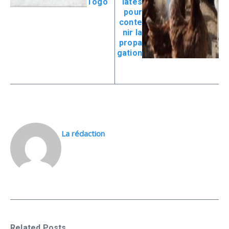
Togo
iates
pour
conte
nir la
propa
gation
La rédaction
Related Posts