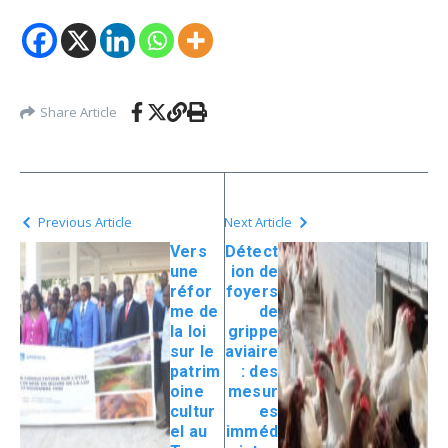
Share Article
Previous Article
Next Article
Vers
Détect
une
ion de
réfor
foyers
me de
de
la loi
grippe
sur le
aviaire
patrim
: des
oine
mesur
cultur
es
el au
imméd