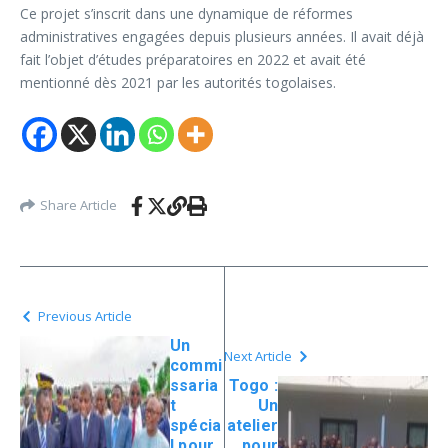
Ce projet s’inscrit dans une dynamique de réformes
administratives engagées depuis plusieurs années. Il avait déjà
fait l’objet d’études préparatoires en 2022 et avait été
mentionné dès 2021 par les autorités togolaises.
Share Article
Previous Article
Un
Next Article
commi
ssaria
Togo :
t
Un
spécia
atelier
l pour
pour