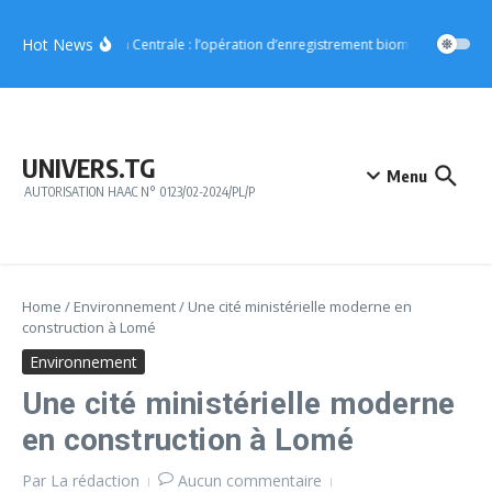
Aller au contenu
Hot News
Région Centrale : l’opération d’enregistrement biométrique démar
UNIVERS.TG
Menu
AUTORISATION HAAC N° 0123/02-2024/PL/P
Home
/
Environnement
/
Une cité ministérielle moderne en
construction à Lomé
Environnement
Une cité ministérielle moderne
en construction à Lomé
Par
La rédaction
Aucun commentaire