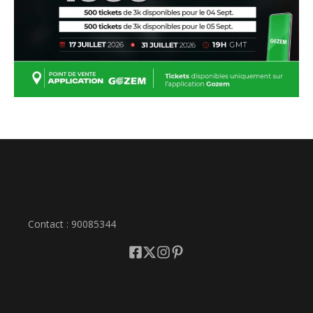
Contact : 90085344