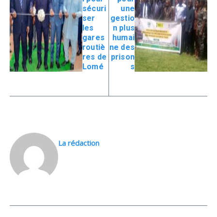
sécuri
une
ser
gestio
les
n plus
gares
humai
routiè
ne des
res de
prison
Lomé
s
La rédaction