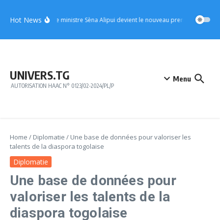
Aller au contenu
Hot News
UFC : le ministre Sèna Alipui devient le nouveau premier vice-prési
UNIVERS.TG
Menu
AUTORISATION HAAC N° 0123/02-2024/PL/P
Home
/
Diplomatie
/
Une base de données pour valoriser les
talents de la diaspora togolaise
Diplomatie
Une base de données pour
valoriser les talents de la
diaspora togolaise